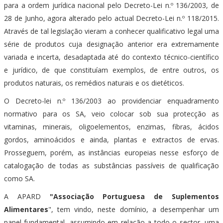
para a ordem jurídica nacional pelo Decreto-Lei n.º 136/2003, de
28 de Junho, agora alterado pelo actual Decreto-Lei n.º 118/2015.
Através de tal legislação vieram a conhecer qualificativo legal uma
série de produtos cuja designação anterior era extremamente
variada e incerta, desadaptada até do contexto técnico-científico
e jurídico, de que constituíam exemplos, de entre outros, os
produtos naturais, os remédios naturais e os dietéticos.
O Decreto-lei n.º 136/2003 ao providenciar enquadramento
normativo para os SA, veio colocar sob sua protecção as
vitaminas, minerais, oligoelementos, enzimas, fibras, ácidos
gordos, aminoácidos e ainda, plantas e extractos de ervas.
Prosseguem, porém, as instâncias europeias nesse esforço de
catalogação de todas as substâncias passíveis de qualificação
como SA.
A APARD
"Associação Portuguesa de Suplementos
Alimentares
", tem vindo, neste domínio, a desempenhar um
papel fundamental, assumindo em relação a todo o sector, uma