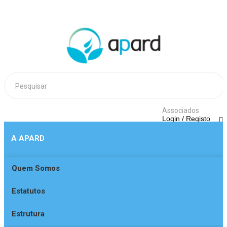
Associados
Login / Registo
A APARD
Quem Somos
Login
Estatutos
Ainda não está regista
Obter registo
Estrutura