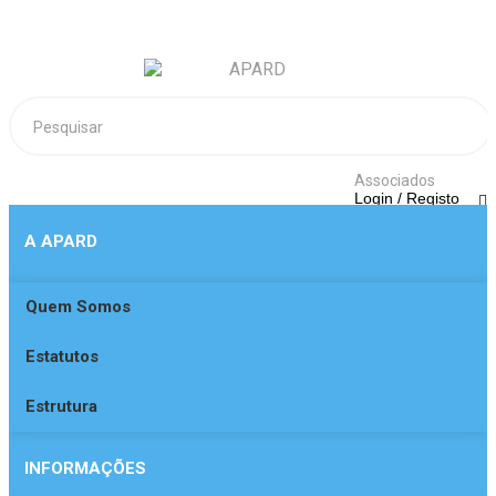
Associados
Login / Registo
A APARD
Quem Somos
Login
Estatutos
Ainda não está regista
Obter registo
Estrutura
INFORMAÇÕES