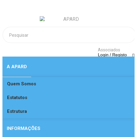
Associados
Login / Registo
A APARD
Quem Somos
Login
Estatutos
Ainda não está regista
Obter registo
Estrutura
INFORMAÇÕES