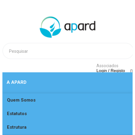
Associados
Login / Registo
A APARD
Quem Somos
Login
Estatutos
Ainda não está regista
Obter registo
Estrutura