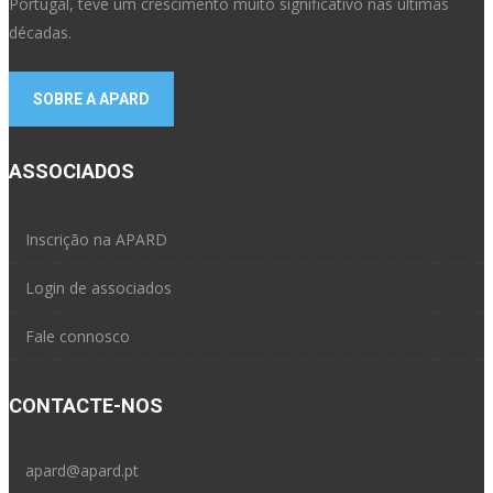
Portugal, teve um crescimento muito significativo nas últimas
décadas.
SOBRE A APARD
ASSOCIADOS
Inscrição na APARD
Login de associados
Fale connosco
CONTACTE-NOS
apard@apard.pt